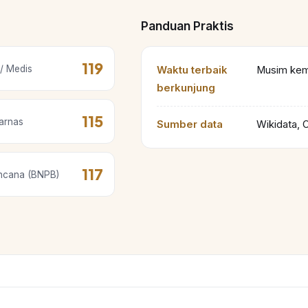
Panduan Praktis
119
/ Medis
Waktu terbaik
Musim kema
berkunjung
115
arnas
Sumber data
Wikidata, 
117
ncana (BNPB)