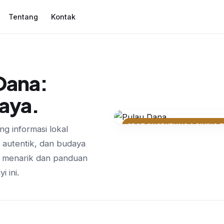
Tentang
Kontak
 Dana:
daya.
SPOT SNORKELING & DIVING 
g informasi lokal
Surga Bawah Laut 
 autentik, dan budaya
Keindahan Terumbu
a menarik dan panduan
 ini.